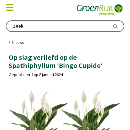
Ga
naar
content
Nieuws
Op slag verliefd op de
Spathiphyllum 'Bingo Cupido'
Gepubliceerd op
8 januari 2024