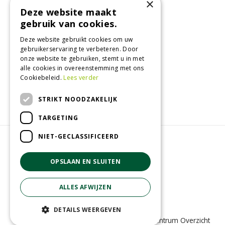
×
Maandag
13:00 - 18:00
Deze website maakt
gebruik van cookies.
Dinsdag
09:30 - 18:00
Woensdag
09:30 - 18:00
Deze website gebruikt cookies om uw
Donderdag
09:30 - 18:00
gebruikerservaring te verbeteren. Door
onze website te gebruiken, stemt u in met
Vrijdag
09:30 - 18:00
alle cookies in overeenstemming met ons
Zaterdag
09:00 - 17:00
Cookiebeleid.
Lees verder
Toon alle openingstijden
STRIKT NOODZAKELIJK
TARGETING
NIET-GECLASSIFICEERD
© GroenRijk Eemsdelta
Green Solutions
OPSLAAN EN SLUITEN
Tuincentrum Overzicht
Privacy policy
ALLES AFWIJZEN
DETAILS WEERGEVEN
Green Solutions
|
Tuincentrum Overzicht