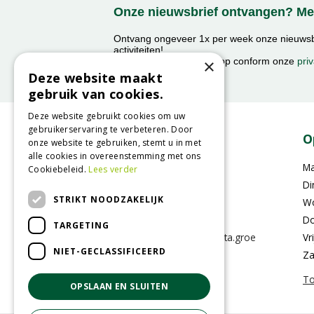
Onze nieuwsbrief ontvangen? Mel
Ontvang ongeveer 1x per week onze nieuwsbr
activiteiten!
×
We slaan uw gegevens op conform onze
priv
Deze website maakt
gebruik van cookies.
Deze website gebruikt cookies om uw
gebruikerservaring te verbeteren. Door
Contact
O
onze website te gebruiken, stemt u in met
alle cookies in overeenstemming met ons
GroenRijk Eemsdelta
M
Cookiebeleid.
Lees verder
Farmsumerweg 136
Di
STRIKT NOODZAKELIJK
9902 BW Appingedam
W
0596-613007
Do
TARGETING
klantenservice@eemsdelta.groe
Vr
nrijk.nl
NIET-GECLASSIFICEERD
Za
To
OPSLAAN EN SLUITEN