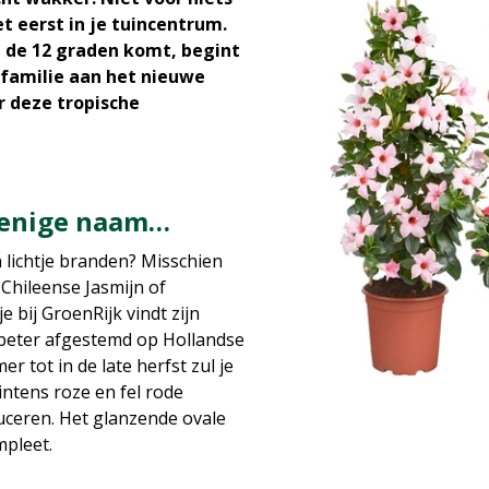
et eerst in je tuincentrum.
 de 12 graden komt, begint
familie aan het nieuwe
r deze tropische
r enige naam…
n lichtje branden? Misschien
 Chileense Jasmijn of
e bij GroenRijk vindt zijn
 beter afgestemd op Hollandse
 tot in de late herfst zul je
intens roze en fel rode
ceren. Het glanzende ovale
mpleet.