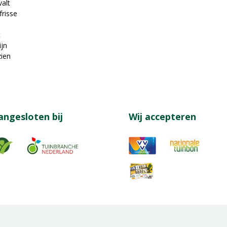
valt
frisse
t
ijn
zien
angesloten bij
Wij accepteren