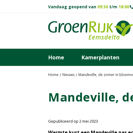
G
Vandaag geopend van
09:30
t/m
18:00
a
n
a
a
r
c
o
Home
Kamerplanten
n
t
e
Home
Nieuws
Mandeville, de zomer in bloemv
n
t
Mandeville, d
Gepubliceerd op
2 mei 2023
Warmte kust een Mandeville pas ec