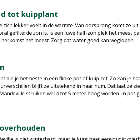
ud tot kuipplant
le zich lekker voelt in de warmte. Van oorsprong komt ze ui
al gefilterde zon is, is een luwe half-zon plek het meest pa
r herkomst het meest. Zorg dat water goed kan weglopen.
en
t die je het beste in een flinke pot of kuip zet. Zo kan je ha
rverschillen blijft ze uitstekend in haar hum. Dat laat ze z
andeville struiken wel 4 tot 5 meter hoog worden. In pot g
e overhouden
ille is niet winterhard, maar je kunt haar eenvoudig overh