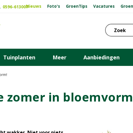
Nieuws
Foto's
GroenTips
Vacatures
Groen
0596-613007
Tuinplanten
Meer
Aanbiedingen
orm!
e zomer in bloemvorm
ht wakker. Niet voor niets