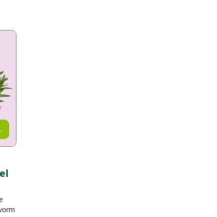
.
el
e
 vorm