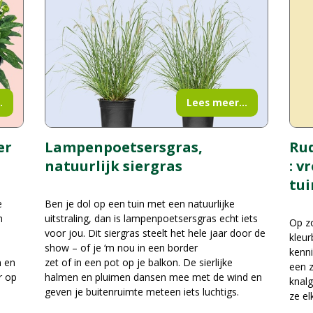
.
Lees meer...
er
Rud
Lampenpoetsersgras,
: v
natuurlijk siergras
tui
e
Ben je dol op een tuin met een natuurlijke
n
uitstraling, dan is lampenpoetsersgras echt iets
Op zo
voor jou. Dit siergras steelt het hele jaar door de
kleur
show – of je ‘m nou in een border
kenni
n en
zet of in een pot op je balkon. De sierlijke
een z
r op
halmen en pluimen dansen mee met de wind en
knalg
geven je buitenruimte meteen iets luchtigs.
ze el