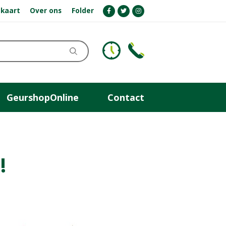
kaart
Over ons
Folder
GeurshopOnline
Contact
!