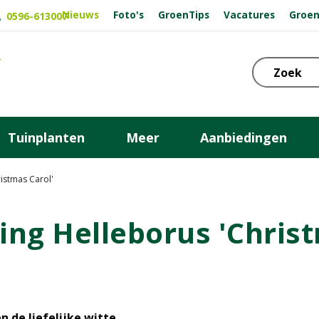
Nieuws
Foto's
GroenTips
Vacatures
Groen
0596-613007
Tuinplanten
Meer
Aanbiedingen
ristmas Carol'
ling Helleborus 'Chris
 de liefelijke witte