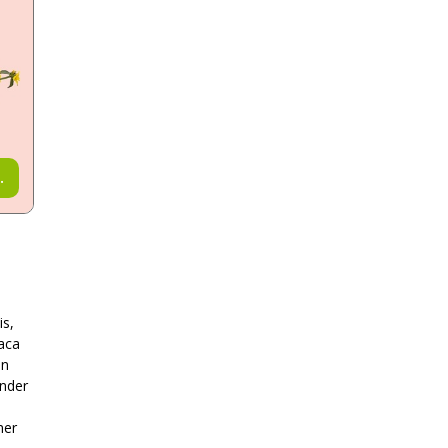
.
is,
laca
en
onder
mer