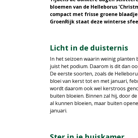
bloemen van de Helleborus 'Christma
compact met frisse groene blaadje
GroenRijk staat deze winterse sfee
Licht in de duisternis
In het seizoen waarin weinig planten 
juist het podium. Daarom is dit dan o
De eerste soorten, zoals de Helleboru
bloei van kerst tot en met januari, fe
wordt daarom ook wel kerstroos geno
buiten bloeien. Binnen zal hij, door 
al kunnen bloeien, maar buiten opene
januari.
Ster in je huiskamer