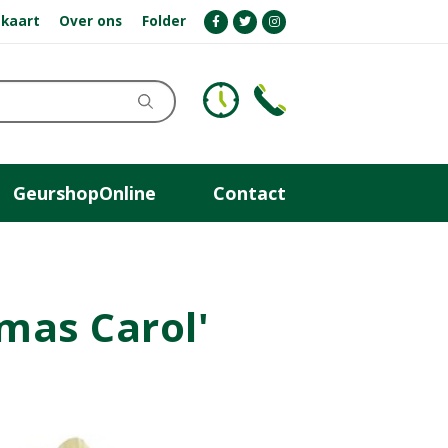
kaart
Over ons
Folder
GeurshopOnline
Contact
tmas Carol'