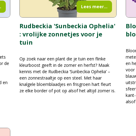
.
Lees meer...
Bl
Rudbeckia 'Sunbeckia Ophelia'
bl
: vrolijke zonnetjes voor je
tuin
Bloom
ets
metee
Op zoek naar een plant die je tuin een flinke
or de
en he
kleurboost geeft in de zomer en herfst? Maak
voor 
kennis met de Rudbeckia ‘Sunbeckia Ophelia’ –
blauw
een zonnestraaltje op een steel. Met haar
d en
uitst
knalgele bloemblaadjes en frisgroen hart fleurt
sfeer
ze elke border of pot op alsof het altijd zomer is.
kant-
alsof