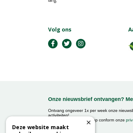
lang.
Volg ons
A
Onze nieuwsbrief ontvangen? Mel
Ontvang ongeveer 1x per week onze nieuwsbr
activiteiten!
×
We slaan uw gegevens op conform onze
priv
Deze website maakt