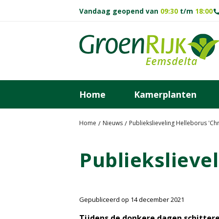
G
Vandaag geopend van
09:30
t/m
18:00
a
n
a
a
r
c
o
Home
Kamerplanten
n
t
e
Home
Nieuws
Publiekslieveling Helleborus 'Ch
n
t
Publiekslieve
Gepubliceerd op
14 december 2021
Tijdens de donkere dagen schitteren