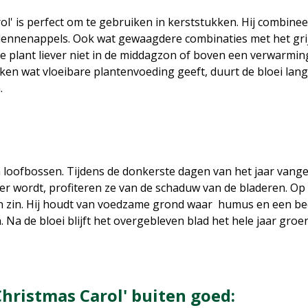
rol' is perfect om te gebruiken in kerststukken. Hij combine
dennenappels. Ook wat gewaagdere combinaties met het gri
 de plant liever niet in de middagzon of boven een verwarming
eken wat vloeibare plantenvoeding geeft, duurt de bloei lang
n.
 loofbossen. Tijdens de donkerste dagen van het jaar vange
mer wordt, profiteren ze van de schaduw van de bladeren. Op 
 zin. Hij houdt van voedzame grond waar humus en een beetje
 Na de bloei blijft het overgebleven blad het hele jaar gro
'Christmas Carol' buiten goed: