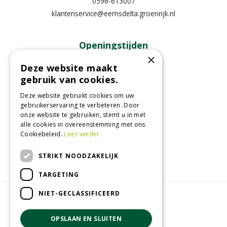
0596-613007
klantenservice@eemsdelta.groenrijk.nl
Openingstijden
×
Maandag
13:00 - 18:00
Deze website maakt
gebruik van cookies.
Dinsdag
09:30 - 18:00
Woensdag
09:30 - 18:00
Deze website gebruikt cookies om uw
Donderdag
09:30 - 18:00
gebruikerservaring te verbeteren. Door
onze website te gebruiken, stemt u in met
Vrijdag
09:30 - 18:00
alle cookies in overeenstemming met ons
Zaterdag
09:00 - 17:00
Cookiebeleid.
Lees verder
Toon alle openingstijden
STRIKT NOODZAKELIJK
TARGETING
NIET-GECLASSIFICEERD
© GroenRijk Eemsdelta
Green Solutions
OPSLAAN EN SLUITEN
Tuincentrum Overzicht