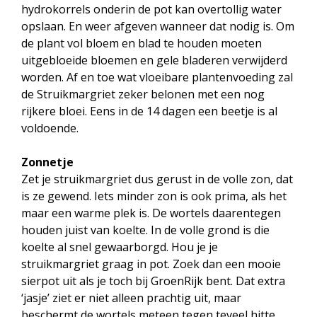
hydrokorrels onderin de pot kan overtollig water
opslaan. En weer afgeven wanneer dat nodig is. Om
de plant vol bloem en blad te houden moeten
uitgebloeide bloemen en gele bladeren verwijderd
worden. Af en toe wat vloeibare plantenvoeding zal
de Struikmargriet zeker belonen met een nog
rijkere bloei. Eens in de 14 dagen een beetje is al
voldoende.
Zonnetje
Zet je struikmargriet dus gerust in de volle zon, dat
is ze gewend. Iets minder zon is ook prima, als het
maar een warme plek is. De wortels daarentegen
houden juist van koelte. In de volle grond is die
koelte al snel gewaarborgd. Hou je je
struikmargriet graag in pot. Zoek dan een mooie
sierpot uit als je toch bij GroenRijk bent. Dat extra
‘jasje’ ziet er niet alleen prachtig uit, maar
beschermt de wortels meteen tegen teveel hitte.