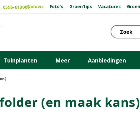
Nieuws
Foto's
GroenTips
Vacatures
Groen
0596-613007
Tuinplanten
Meer
Aanbiedingen
ans)
folder (en maak kans)