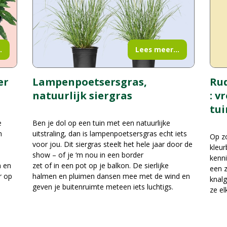
.
Lees meer...
er
Rud
Lampenpoetsersgras,
: v
natuurlijk siergras
tui
e
Ben je dol op een tuin met een natuurlijke
n
uitstraling, dan is lampenpoetsersgras echt iets
Op zo
voor jou. Dit siergras steelt het hele jaar door de
kleur
show – of je ‘m nou in een border
kenni
n en
zet of in een pot op je balkon. De sierlijke
een z
r op
halmen en pluimen dansen mee met de wind en
knalg
geven je buitenruimte meteen iets luchtigs.
ze el