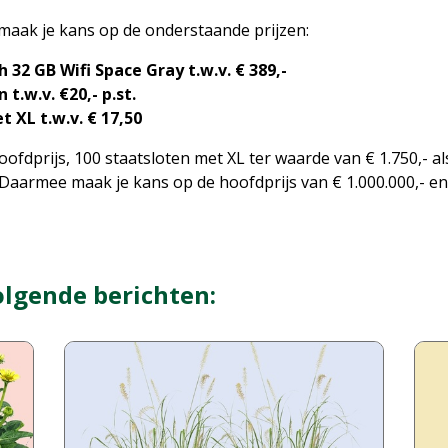
maak je kans op de onderstaande prijzen:
h 32 GB Wifi Space Gray t.w.v. € 389,-
t.w.v. €20,- p.st.
 XL t.w.v. € 17,50
fdprijs, 100 staatsloten met XL ter waarde van € 1.750,- als
 Daarmee maak je kans op de hoofdprijs van € 1.000.000,- e
olgende berichten: