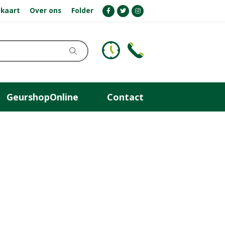
kaart
Over ons
Folder
GeurshopOnline
Contact