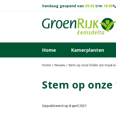
G
Vandaag geopend van
09:30
t/m
18:00
a
n
a
a
r
c
o
Home
Kamerplanten
n
t
e
Home
Nieuws
Stem op onze folder (en maak k
n
t
Stem op onze 
Gepubliceerd op
8 april 2021