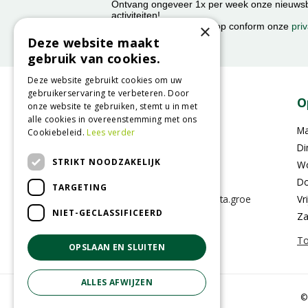
Ontvang ongeveer 1x per week onze nieuwsbr
activiteiten!
×
We slaan uw gegevens op conform onze
priv
Deze website maakt
gebruik van cookies.
Deze website gebruikt cookies om uw
gebruikerservaring te verbeteren. Door
Contact
O
onze website te gebruiken, stemt u in met
alle cookies in overeenstemming met ons
GroenRijk Eemsdelta
M
Cookiebeleid.
Lees verder
Farmsumerweg 136
Di
STRIKT NOODZAKELIJK
9902 BW Appingedam
W
0596-613007
Do
TARGETING
klantenservice@eemsdelta.groe
Vr
nrijk.nl
NIET-GECLASSIFICEERD
Za
To
OPSLAAN EN SLUITEN
ALLES AFWIJZEN
©