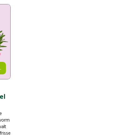
.
el
e
 vorm
valt
frisse