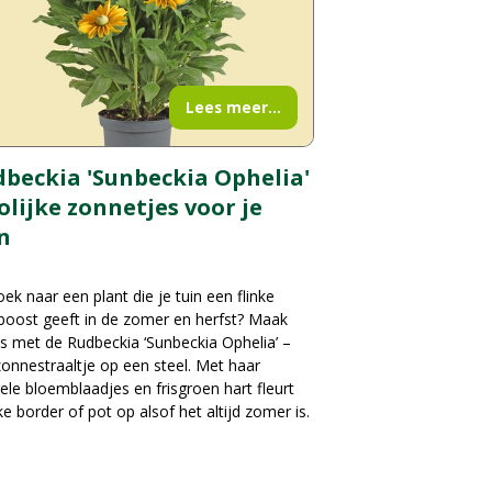
Lees meer...
beckia 'Sunbeckia Ophelia'
rolijke zonnetjes voor je
n
ek naar een plant die je tuin een flinke
boost geeft in de zomer en herfst? Maak
s met de Rudbeckia ‘Sunbeckia Ophelia’ –
onnestraaltje op een steel. Met haar
ele bloemblaadjes en frisgroen hart fleurt
ke border of pot op alsof het altijd zomer is.