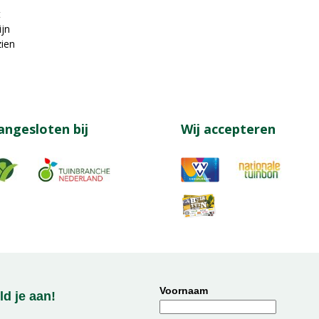
t
ijn
zien
angesloten bij
Wij accepteren
Voornaam
d je aan!