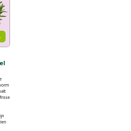
.
el
e
 vorm
valt
frisse
t
ijn
zien