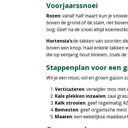
Voorjaarssnoei
Rozen
: vanaf half maart kun je snoei
boven de grond of de stam, net boven 
oog. Geef na de snoei altijd koemestk
Hortensia’s
:de takken van soorten di
boven een knop. Haal enkele takken we
die op eenjarig hout bloeien, zoals de
Stappenplan voor een 
Wil je een mooi, vol en groen gazon z
Verticuteren
: verwijder mos met 
Kale plekken inzaaien
: zaai gra
Kalk strooien
: geef regelmatig A
Bemesten
: geef organische mest
Maaien
: een wekelijkse maaibeur