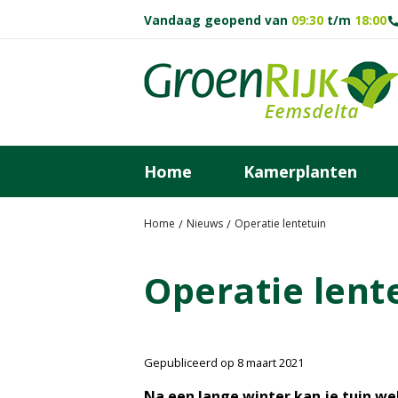
G
Vandaag geopend van
09:30
t/m
18:00
a
n
a
a
r
c
o
Home
Kamerplanten
n
t
e
Home
Nieuws
Operatie lentetuin
n
t
Operatie lent
Gepubliceerd op
8 maart 2021
Na een lange winter kan je tuin w