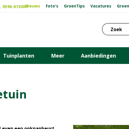
Nieuws
Foto's
GroenTips
Vacatures
Groen
0596-613007
Tuinplanten
Meer
Aanbiedingen
etuin
el even een opknapbeurt