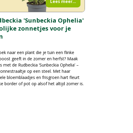
Lees meer...
beckia 'Sunbeckia Ophelia'
rolijke zonnetjes voor je
n
ek naar een plant die je tuin een flinke
boost geeft in de zomer en herfst? Maak
s met de Rudbeckia ‘Sunbeckia Ophelia’ –
onnestraaltje op een steel. Met haar
ele bloemblaadjes en frisgroen hart fleurt
ke border of pot op alsof het altijd zomer is.