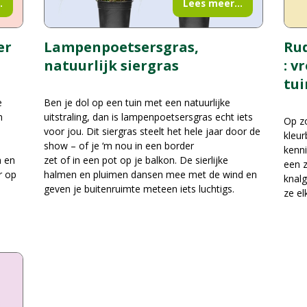
.
Lees meer...
er
Rud
Lampenpoetsersgras,
: v
natuurlijk siergras
tui
e
Ben je dol op een tuin met een natuurlijke
n
uitstraling, dan is lampenpoetsersgras echt iets
Op zo
voor jou. Dit siergras steelt het hele jaar door de
kleur
show – of je ‘m nou in een border
kenni
n en
zet of in een pot op je balkon. De sierlijke
een z
r op
halmen en pluimen dansen mee met de wind en
knalg
geven je buitenruimte meteen iets luchtigs.
ze el