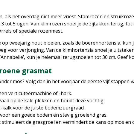
en, als het overdag niet meer vriest. Stamrozen en struikroz
3 tot 5 ogen. Van klimrozen snoei je de zijtakken terug, to
orrels of speciale rozenmest.
e op tweejarig hout bloeien, zoals de boerenhortensia, kun 
g voor verjonging. Van de klimhortensia snoei je uitsteken
 ‘Annabelle’, kun je helemaal terugsnoeien tot 30 cm. Geef 
groene grasmat
onder mos? Volg dan in het voorjaar de eerste vijf stappen 
een verticuteermachine of -hark.
szaad op de kale plekken en houdt deze vochtig.
Z-kalk voor de juiste bodemzuurgraad.
 voor een goede bodem en stevig groeiend gras.
t stimuleert de grasgroei en vermindert de kans op mos en 