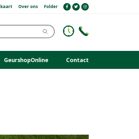
kaart
Over ons
Folder
GeurshopOnline
Contact