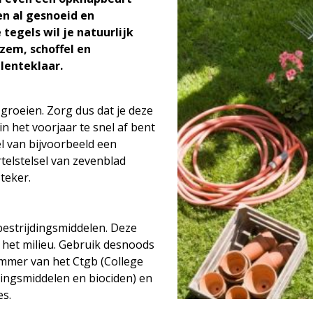
en al gesnoeid en
tegels wil je natuurlijk
zem, schoffel en
 lenteklaar.
 groeien. Zorg dus dat je deze
n het voorjaar te snel af bent
l van bijvoorbeeld een
telstelsel van zevenblad
teker.
bestrijdingsmiddelen. Deze
n het milieu. Gebruik desnoods
mmer van het Ctgb (College
ingsmiddelen en biociden) en
es.