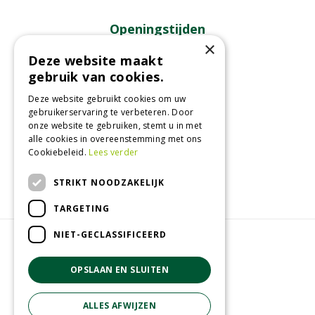
Openingstijden
×
Maandag
13:00 - 18:00
Deze website maakt
gebruik van cookies.
Dinsdag
09:30 - 18:00
Woensdag
09:30 - 18:00
Deze website gebruikt cookies om uw
Donderdag
09:30 - 18:00
gebruikerservaring te verbeteren. Door
onze website te gebruiken, stemt u in met
Vrijdag
09:30 - 18:00
alle cookies in overeenstemming met ons
Zaterdag
09:00 - 17:00
Cookiebeleid.
Lees verder
Toon alle openingstijden
STRIKT NOODZAKELIJK
TARGETING
NIET-GECLASSIFICEERD
© GroenRijk Eemsdelta
Green Solutions
OPSLAAN EN SLUITEN
Tuincentrum Overzicht
Privacy policy
ALLES AFWIJZEN